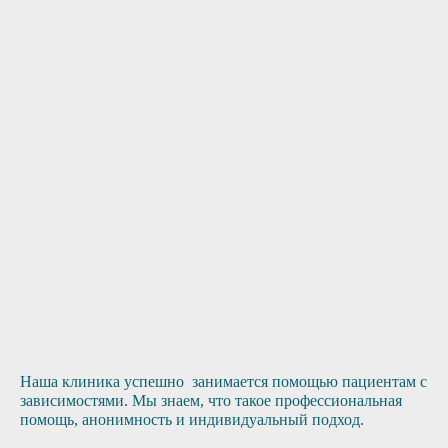
Удобное месторасположение
 помощь?
Квалифицированный персонал
 заявку, и мы Вам перезвоним
Отправить заявку
Наша клиника успешно занимается помощью пациентам с
зависимостями. Мы знаем, что такое профессиональная
помощь, анонимность и индивидуальный подход.