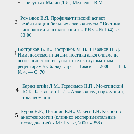
рисунках Малин Д.И., Медведев В.М.
Романюк В.Я. Профилактический аспект
реабилитации больных алкоголизмом // Вестник
гипнологии и психотерапии. - 1993. - № 1 (4). - С.
83-86.
Востриков В. В., Востриков М. В., Шабанов П. Д.
Иммуноферментная диагностика алкоголизма на
основании уровня аутоантител к глутаматным
рецепторам // Сб. науч. тр. — Томск. — 2008. — Т. 3,
№ 4. — С. 70.
Барденштйн Л.М., Герасимов Н.П., Можгинский
Ю.Б., Беглянкин Н.И. - Алкоголизм, наркомании,
токсикомании
Буров Н.Е., Потапов В.Н., Макеев Г.Н. Ксенон в
анестезиологии (клинико-экспериментальные
исследования). - М.: Пульс, 2000. - 356 с.