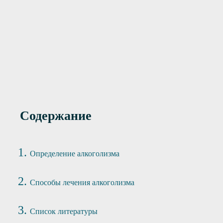
инудительное
от 4000 руб.
ие алкозависимых
Содержание
Определение алкоголизма
Способы лечения алкоголизма
Список литературы