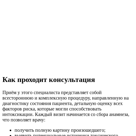
торасположение
ванный персонал
Нужна помощь?
Как проходит консультация
Оставьте заявку, и мы Вам перезвоним
Приём у этого специалиста представляет собой
Отправить заявку
всестороннюю и комплексную процедуру, направленную на
диагностику состояния пациента, детальную оценку всех
факторов риска, которые могли способствовать
интоксикации. Каждый визит начинается со сбора анамнеза,
что позволяет врачу:
получить полную картину произошедшего;
выявить потенциальные источники токсического