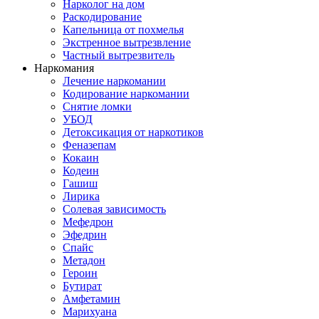
Нарколог на дом
Раскодирование
Капельница от похмелья
Экстренное вытрезвление
Частный вытрезвитель
Наркомания
Лечение наркомании
Кодирование наркомании
Снятие ломки
УБОД
Детоксикация от наркотиков
Феназепам
Кокаин
Кодеин
Гашиш
Лирика
Солевая зависимость
Мефедрон
Эфедрин
Спайс
Метадон
Героин
Бутират
Амфетамин
Марихуана