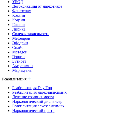
УБОД
Детоксикация от наркотиков
Феназепам
Кокаин
Кодеин
Гашиш
Лирика
Солевая зависимость
Мефедрон
Эфедрин
Спайс
Метадон
Героин
Бутират
Амфетамин
Марихуана
Реабилитация
Реабилитация Day Top
Реабилитация наркозависимых
Лечение созависимости
Наркологический диспансер
Реабилитация алкозависимых
Наркологический центр