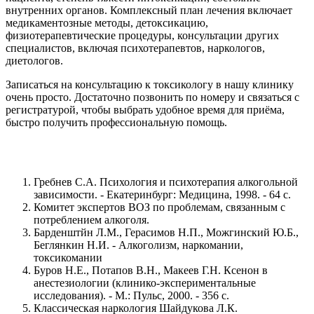
внутренних органов. Комплексный план лечения включает
медикаментозные методы, детоксикацию,
физиотерапевтические процедуры, консультации других
специалистов, включая психотерапевтов, наркологов,
диетологов.
Записаться на консультацию к токсикологу в нашу клинику
очень просто. Достаточно позвонить по номеру и связаться с
регистратурой, чтобы выбрать удобное время для приёма,
быстро получить профессиональную помощь.
Гребнев С.А. Психология и психотерапия алкогольной
зависимости. - Екатеринбург: Медицина, 1998. - 64 с.
Комитет экспертов ВОЗ по проблемам, связанным с
потреблением алкоголя.
Барденштйн Л.М., Герасимов Н.П., Можгинский Ю.Б.,
Беглянкин Н.И. - Алкоголизм, наркомании,
токсикомании
Буров Н.Е., Потапов В.Н., Макеев Г.Н. Ксенон в
анестезиологии (клинико-экспериментальные
исследования). - М.: Пульс, 2000. - 356 с.
Классическая наркология Шайдукова Л.К.