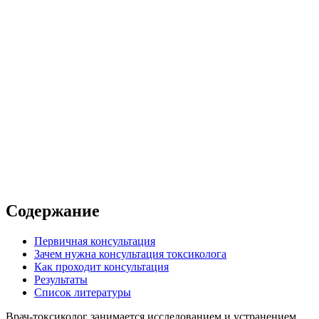
а
сультация
 в клинике
 с выездом на дом
Содержание
Первичная консультация
Зачем нужна консультация токсиколога
Как проходит консультация
Результаты
Список литературы
Врач-токсиколог занимается исследованием и устранением