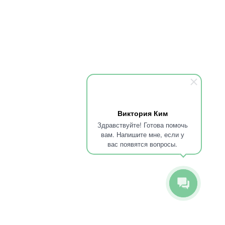
Психиатр-нарколог
Стукалова Екатерина Олеговна
Вызвать врача
Мы на карте
Медсестра
Клиника в Алдане
Титова Мария Васильевна
Виктория Ким
89095850344
Здравствуйте! Готова помочь
вам. Напишите мне, если у
круглосуточный телефон
вас появятся вопросы.
Город
Алдан, ул. Комарова, 27
premium-medicine@yandex.ru