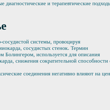
 диагностические и терапевтические подход
ье
о-сосудистой системы, провоцируя
иокарда, сосудистых стенок. Термин
м Болингером, используется для описания
карда, снижения сократительной способности 
ксические соединения негативно влияют на це