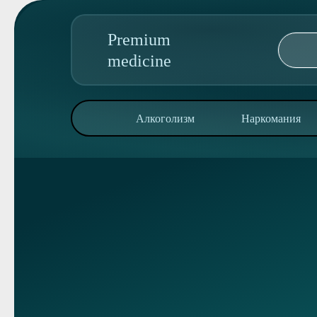
Premium
medicine
89095850344
Алкоголизм
Наркомания
Адрес колл-центра:
ул. Комарова, 27
Алкоголизм
Наркомания
Реабилитация
Консультация
О клинике
Контакты