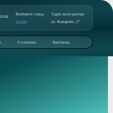
Выберите город
Адрес колл-центра:
50344
Алдан
ул. Комарова, 27
и
О клинике
Контакты