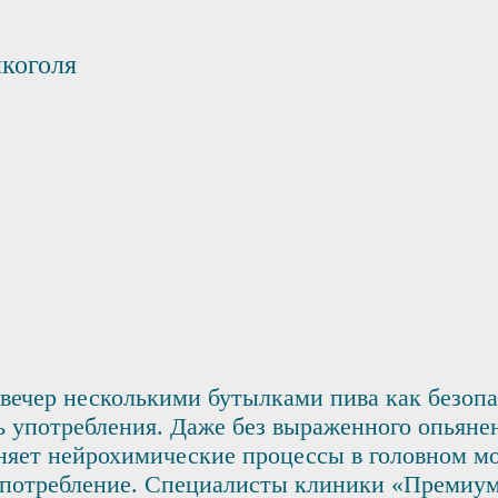
лкоголя
ечер несколькими бутылками пива как безопа
ь употребления. Даже без выраженного опьяне
няет нейрохимические процессы в головном мо
 употребление. Специалисты клиники «Премиу