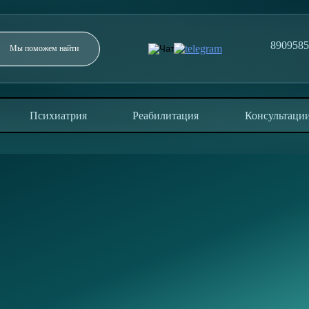
890958
Заполните форму и мы перезвоним в течение 5
минут
Психиатрия
Реабилитация
Консультаци
ОТПРАВИТЬ
Отправляя заявку, вы соглашаетесь с политикой
конфиденциальности